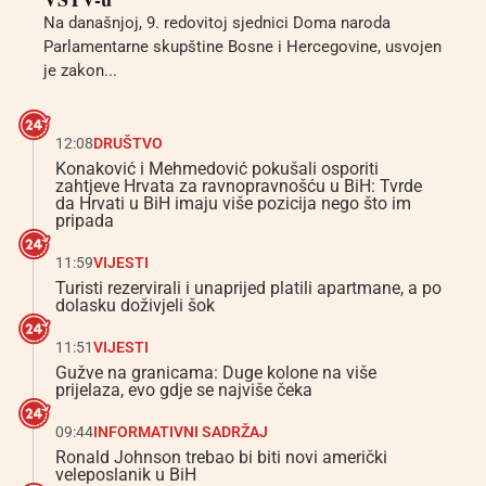
Na današnjoj, 9. redovitoj sjednici Doma naroda
Parlamentarne skupštine Bosne i Hercegovine, usvojen
je zakon...
12:08
DRUŠTVO
Konaković i Mehmedović pokušali osporiti
zahtjeve Hrvata za ravnopravnošću u BiH: Tvrde
da Hrvati u BiH imaju više pozicija nego što im
pripada
11:59
VIJESTI
Turisti rezervirali i unaprijed platili apartmane, a po
dolasku doživjeli šok
11:51
VIJESTI
Gužve na granicama: Duge kolone na više
prijelaza, evo gdje se najviše čeka
09:44
INFORMATIVNI SADRŽAJ
Ronald Johnson trebao bi biti novi američki
veleposlanik u BiH