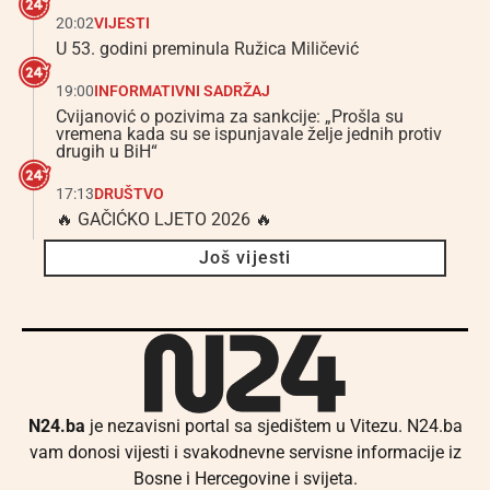
20:02
VIJESTI
U 53. godini preminula Ružica Miličević
19:00
INFORMATIVNI SADRŽAJ
Cvijanović o pozivima za sankcije: „Prošla su
vremena kada su se ispunjavale želje jednih protiv
drugih u BiH“
17:13
DRUŠTVO
🔥 GAČIĆKO LJETO 2026 🔥
Još vijesti
N24.ba
je nezavisni portal sa sjedištem u Vitezu. N24.ba
vam donosi vijesti i svakodnevne servisne informacije iz
Bosne i Hercegovine i svijeta.