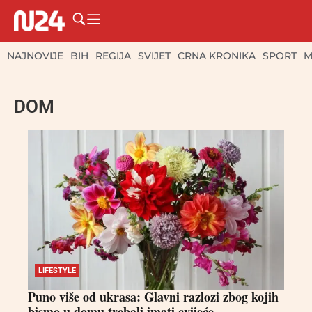
NAJNOVIJE
BIH
REGIJA
SVIJET
CRNA KRONIKA
SPORT
M
DOM
LIFESTYLE
Puno više od ukrasa: Glavni razlozi zbog kojih
bismo u domu trebali imati cvijeće