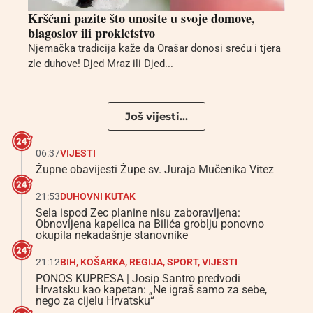
Kršćani pazite što unosite u svoje domove,
blagoslov ili prokletstvo
Njemačka tradicija kaže da Orašar donosi sreću i tjera
zle duhove! Djed Mraz ili Djed...
Još vijesti...
06:37
VIJESTI
Župne obavijesti Župe sv. Juraja Mučenika Vitez
21:53
DUHOVNI KUTAK
Sela ispod Zec planine nisu zaboravljena:
Obnovljena kapelica na Bilića groblju ponovno
okupila nekadašnje stanovnike
21:12
BIH
,
KOŠARKA
,
REGIJA
,
SPORT
,
VIJESTI
PONOS KUPRESA | Josip Santro predvodi
Hrvatsku kao kapetan: „Ne igraš samo za sebe,
nego za cijelu Hrvatsku“