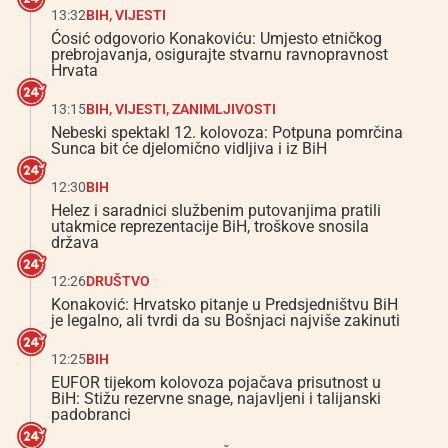
13:32
BIH
,
VIJESTI
Ćosić odgovorio Konakoviću: Umjesto etničkog
prebrojavanja, osigurajte stvarnu ravnopravnost
Hrvata
13:15
BIH
,
VIJESTI
,
ZANIMLJIVOSTI
Nebeski spektakl 12. kolovoza: Potpuna pomrčina
Sunca bit će djelomično vidljiva i iz BiH
12:30
BIH
Helez i saradnici službenim putovanjima pratili
utakmice reprezentacije BiH, troškove snosila
država
12:26
DRUŠTVO
Konaković: Hrvatsko pitanje u Predsjedništvu BiH
je legalno, ali tvrdi da su Bošnjaci najviše zakinuti
12:25
BIH
EUFOR tijekom kolovoza pojačava prisutnost u
BiH: Stižu rezervne snage, najavljeni i talijanski
padobranci