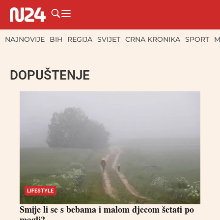
NAJNOVIJE
BIH
REGIJA
SVIJET
CRNA KRONIKA
SPORT
M
DOPUŠTENJE
LIFESTYLE
Smije li se s bebama i malom djecom šetati po
magli?