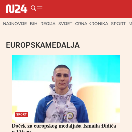
NAJNOVIJE
BIH
REGIJA
SVIJET
CRNA KRONIKA
SPORT
M
EUROPSKAMEDALJA
SPORT
Doček za europskog medaljaša Ismaila Đidića
u Vitezu