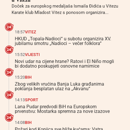
Doček za europskog medaljaša Ismaila Đidića u Vitezu
Karate klub Mladost Vitez s ponosom organizira...
18:57
VITEZ
HKUD „Topala-Nadioci“ u subotu organizira XV.
jubilarnu smotru „Nadioci – večer folklora“
15:52
VIJESTI
Novi udar na cijene hrane? Ratovi i El Niño mogli
bi dodatno poskupjeti osnovne namirnice
15:20
BIH
Zbog velikih vrućina Banja Luka građanima
poklanja besplatan ulaz na „Akvanu“
14:13
SPORT
Lana Pudar predvodi BiH na Europskom
prvenstvu: Mostarka spremna za nove izazove
14:08
BIH
Požari kod Konjica sve bliže kućama: Vatra