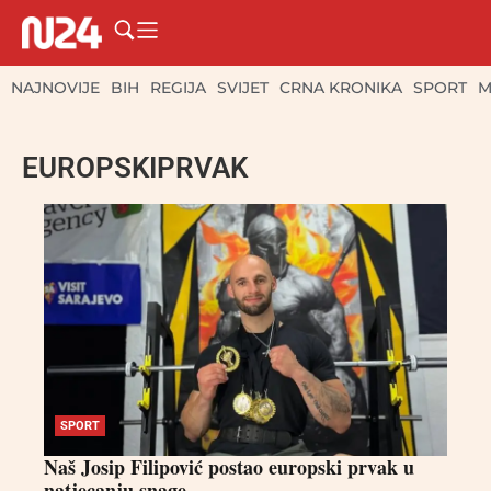
NAJNOVIJE
BIH
REGIJA
SVIJET
CRNA KRONIKA
SPORT
M
EUROPSKIPRVAK
SPORT
Naš Josip Filipović postao europski prvak u
natjecanju snage