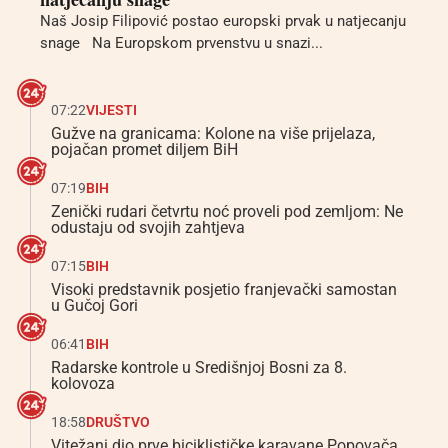
Naš Josip Filipović postao europski prvak u natjecanju
snage Na Europskom prvenstvu u snazi...
07:22
VIJESTI
Gužve na granicama: Kolone na više prijelaza,
pojačan promet diljem BiH
07:19
BIH
Zenički rudari četvrtu noć proveli pod zemljom: Ne
odustaju od svojih zahtjeva
07:15
BIH
Visoki predstavnik posjetio franjevački samostan
u Gučoj Gori
06:41
BIH
Radarske kontrole u Središnjoj Bosni za 8.
kolovoza
18:58
DRUŠTVO
Vitežani dio prve biciklističke karavane Popovača