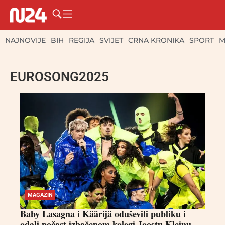
NAJNOVIJE
BIH
REGIJA
SVIJET
CRNA KRONIKA
SPORT
M
EUROSONG2025
MAGAZIN
Baby Lasagna i Käärijä oduševili publiku i
odali počast izbačenom kolegi Joostu Kleinu