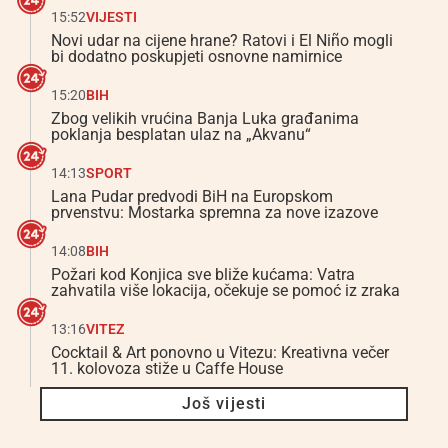
15:52
VIJESTI
Novi udar na cijene hrane? Ratovi i El Niño mogli
bi dodatno poskupjeti osnovne namirnice
15:20
BIH
Zbog velikih vrućina Banja Luka građanima
poklanja besplatan ulaz na „Akvanu“
14:13
SPORT
Lana Pudar predvodi BiH na Europskom
prvenstvu: Mostarka spremna za nove izazove
14:08
BIH
Požari kod Konjica sve bliže kućama: Vatra
zahvatila više lokacija, očekuje se pomoć iz zraka
13:16
VITEZ
Cocktail & Art ponovno u Vitezu: Kreativna večer
11. kolovoza stiže u Caffe House
Još vijesti