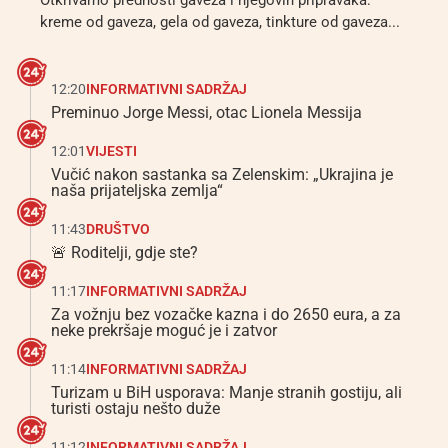
Otkrivamo prednosti gaveza i njegovih pripravaka:
kreme od gaveza, gela od gaveza, tinkture od gaveza...
12:20
INFORMATIVNI SADRŽAJ
Preminuo Jorge Messi, otac Lionela Messija
12:01
VIJESTI
Vučić nakon sastanka sa Zelenskim: „Ukrajina je
naša prijateljska zemlja“
11:43
DRUŠTVO
🚨 Roditelji, gdje ste?
11:17
INFORMATIVNI SADRŽAJ
Za vožnju bez vozačke kazna i do 2650 eura, a za
neke prekršaje moguć je i zatvor
11:14
INFORMATIVNI SADRŽAJ
Turizam u BiH usporava: Manje stranih gostiju, ali
turisti ostaju nešto duže
11:12
INFORMATIVNI SADRŽAJ