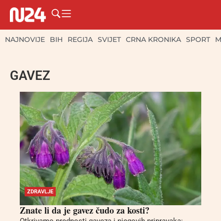
NAJNOVIJE
BIH
REGIJA
SVIJET
CRNA KRONIKA
SPORT
M
GAVEZ
ZDRAVLJE
Znate li da je gavez čudo za kosti?