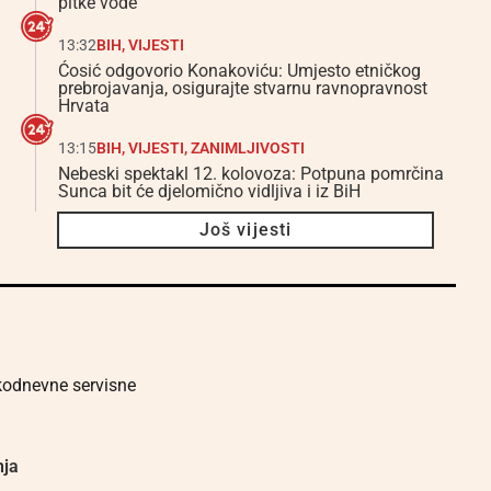
pitke vode
13:32
BIH
,
VIJESTI
Ćosić odgovorio Konakoviću: Umjesto etničkog
prebrojavanja, osigurajte stvarnu ravnopravnost
Hrvata
13:15
BIH
,
VIJESTI
,
ZANIMLJIVOSTI
Nebeski spektakl 12. kolovoza: Potpuna pomrčina
Sunca bit će djelomično vidljiva i iz BiH
Još vijesti
akodnevne servisne
nja