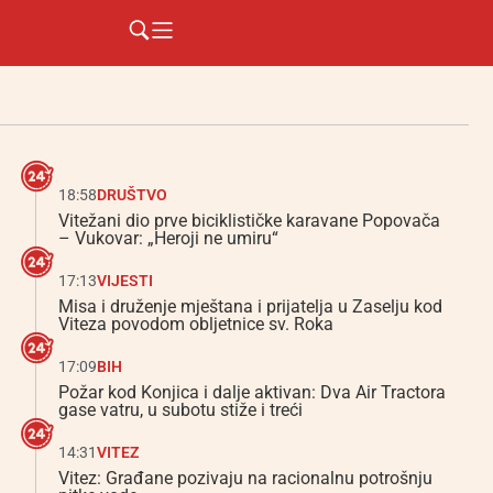
18:58
DRUŠTVO
Vitežani dio prve biciklističke karavane Popovača
– Vukovar: „Heroji ne umiru“
17:13
VIJESTI
Misa i druženje mještana i prijatelja u Zaselju kod
Viteza povodom obljetnice sv. Roka
17:09
BIH
Požar kod Konjica i dalje aktivan: Dva Air Tractora
gase vatru, u subotu stiže i treći
14:31
VITEZ
Vitez: Građane pozivaju na racionalnu potrošnju