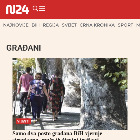
NAJNOVIJE
BIH
REGIJA
SVIJET
CRNA KRONIKA
SPORT
M
GRAĐANI
VIJESTI
Samo dva posto građana BiH vjeruje
strankama, muče ih životni troškovi