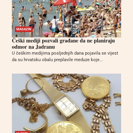
MAGAZIN
Češki mediji pozvali građane da ne planiraju
odmor na Jadranu
U češkim medijima posljednjih dana pojavila se vijest
da su hrvatsku obalu preplavile meduze koje...