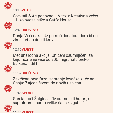
13:16
VITEZ
Cocktail & Art ponovno u Vitezu: Kreativna večer
11. kolovoza stiže u Caffe House
12:40
DRUŠTVO
Donja Večeriska: Uz pomoć donatora dom bi do
zime trebao dobiti krov
12:16
VIJESTI
Međunarodna akcija: Uhićeni osumnjičeni za
krijumčarenje više od 900 migranata preko
Balkana i BiH
11:52
DRUŠTVO
Završena prva faza izgradnje lovačke kuće na
Osoju: Zajedništvom do novih uspjeha
11:48
SPORT
Garcia uoči Žalgirisa: “Moramo biti hrabri, u
suprotnom imamo velike šanse izgubiti”
11:34
VIJESTI