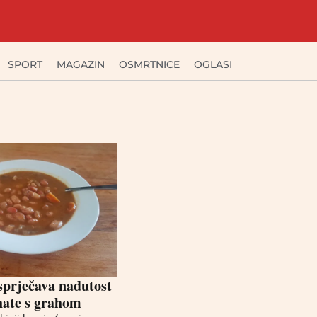
SPORT
MAGAZIN
OSMRTNICE
OGLASI
sprječava nadutost
hate s grahom