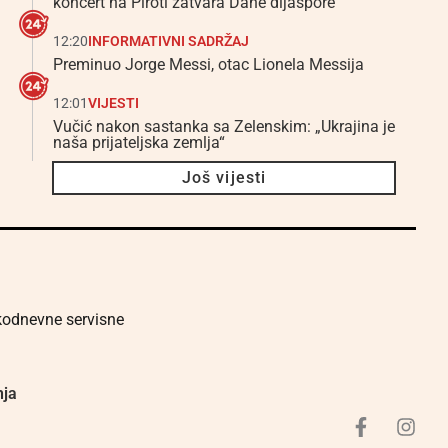
koncert na Piroti zatvara Dane dijaspore
12:20
INFORMATIVNI SADRŽAJ
Preminuo Jorge Messi, otac Lionela Messija
12:01
VIJESTI
Vučić nakon sastanka sa Zelenskim: „Ukrajina je
naša prijateljska zemlja“
Još vijesti
akodnevne servisne
nja