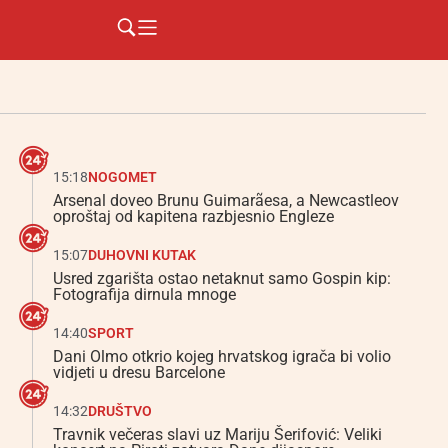
15:18
NOGOMET
Arsenal doveo Brunu Guimarãesa, a Newcastleov
oproštaj od kapitena razbjesnio Engleze
15:07
DUHOVNI KUTAK
Usred zgarišta ostao netaknut samo Gospin kip:
Fotografija dirnula mnoge
14:40
SPORT
Dani Olmo otkrio kojeg hrvatskog igrača bi volio
vidjeti u dresu Barcelone
14:32
DRUŠTVO
Travnik večeras slavi uz Mariju Šerifović: Veliki