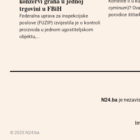
konzervi graha u jednoj
Koristite li u 
trgovini u FBiH
cyminum)? Ova l
porodice štitar
Federalna uprava za inspekcijske
poslove (FUZIP) izvijestila je o kontroli
proizvoda u jednom ugostiteljskom
objektu,...
N24.ba
je nezavis
Im
© 2025 N24.ba