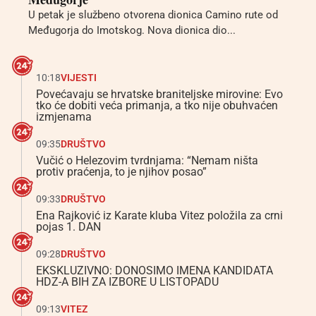
U petak je službeno otvorena dionica Camino rute od
Međugorja do Imotskog. Nova dionica dio...
10:18
VIJESTI
Povećavaju se hrvatske braniteljske mirovine: Evo
tko će dobiti veća primanja, a tko nije obuhvaćen
izmjenama
09:35
DRUŠTVO
Vučić o Helezovim tvrdnjama: “Nemam ništa
protiv praćenja, to je njihov posao”
09:33
DRUŠTVO
Ena Rajković iz Karate kluba Vitez položila za crni
pojas 1. DAN
09:28
DRUŠTVO
EKSKLUZIVNO: DONOSIMO IMENA KANDIDATA
HDZ-A BIH ZA IZBORE U LISTOPADU
09:13
VITEZ