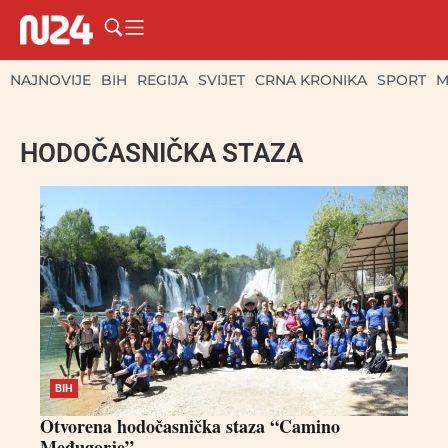
NAJNOVIJE
BIH
REGIJA
SVIJET
CRNA KRONIKA
SPORT
M
HODOČASNIČKA STAZA
BIH
Otvorena hodočasnička staza “Camino
Međugorje”