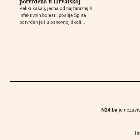
potvrđena u Hrvatskoj
Veliki kašalj, jedna od najzaraznijih
infektivnih bolesti, poslije Splita
potvrđen je i u osnovnoj školi...
N24.ba
je nezavis
Im