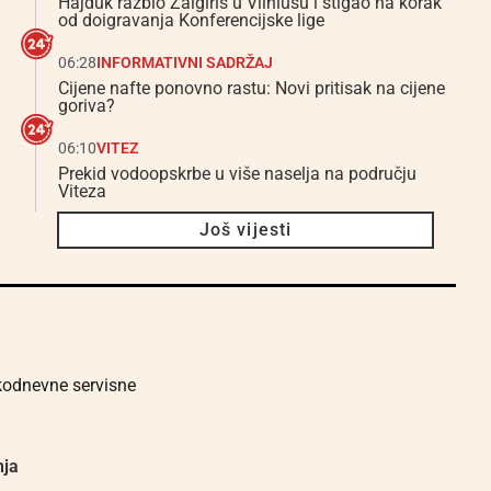
Hajduk razbio Žalgiris u Vilniusu i stigao na korak
od doigravanja Konferencijske lige
06:28
INFORMATIVNI SADRŽAJ
Cijene nafte ponovno rastu: Novi pritisak na cijene
goriva?
06:10
VITEZ
Prekid vodoopskrbe u više naselja na području
Viteza
Još vijesti
akodnevne servisne
nja