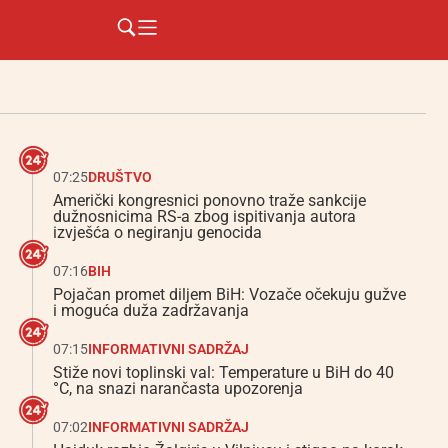
07:25
DRUŠTVO
Američki kongresnici ponovno traže sankcije
dužnosnicima RS-a zbog ispitivanja autora
izvješća o negiranju genocida
07:16
BIH
Pojačan promet diljem BiH: Vozače očekuju gužve
i moguća duža zadržavanja
07:15
INFORMATIVNI SADRŽAJ
Stiže novi toplinski val: Temperature u BiH do 40
°C, na snazi narančasta upozorenja
07:02
INFORMATIVNI SADRŽAJ