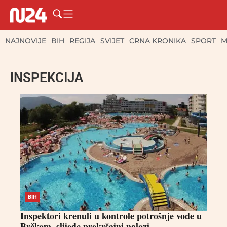
NAJNOVIJE
BIH
REGIJA
SVIJET
CRNA KRONIKA
SPORT
M
INSPEKCIJA
BIH
Inspektori krenuli u kontrole potrošnje vode u
Brčkom, slijede prekršajni nalozi