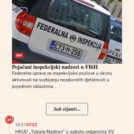
BIH
Pojačani inspekcijski nadzori u FBiH
Federalna uprava za inspekcijske poslove u okviru
aktivnosti na suzbijanju nezakonitih djelatnosti u
pojedinim oblastima...
Još vijesti...
18:57
VITEZ
HKUD „Topala-Nadioci“ u subotu organizira XV.