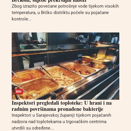
Zbog izrazito povećane potrošnje vode tijekom visokih
temperatura, u Brčko distriktu počele su pojačane
kontrole...
BIH
Inspektori pregledali toploteke: U hrani i na
radnim površinama pronađene bakterije
Inspektori u Sarajevskoj županiji tijekom pojačanih
nadzora nad toplotekama u trgovačkim centrima
utvrdili su određene...