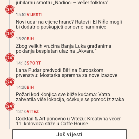
jubilarnu smotru „Nadioci – večer folklora“
15:52
VIJESTI
Novi udar na cijene hrane? Ratovi i El Niño mogli
bi dodatno poskupjeti osnovne namirnice
15:20
BIH
Zbog velikih vrućina Banja Luka građanima
poklanja besplatan ulaz na „Akvanu“
14:13
SPORT
Lana Pudar predvodi BiH na Europskom
prvenstvu: Mostarka spremna za nove izazove
14:08
BIH
Požari kod Konjica sve bliže kućama: Vatra
zahvatila više lokacija, očekuje se pomoć iz zraka
13:16
VITEZ
Cocktail & Art ponovno u Vitezu: Kreativna večer
11. kolovoza stiže u Caffe House
Još vijesti