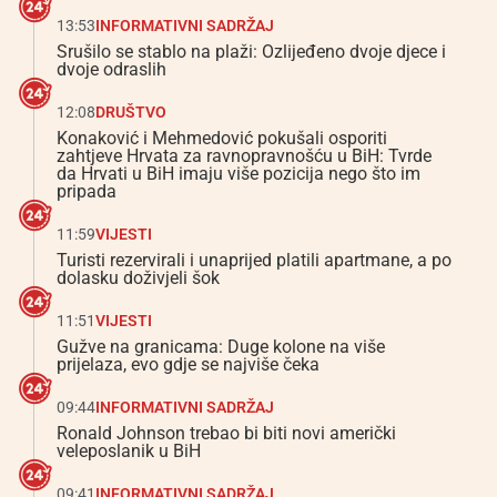
13:53
INFORMATIVNI SADRŽAJ
Srušilo se stablo na plaži: Ozlijeđeno dvoje djece i
dvoje odraslih
12:08
DRUŠTVO
Konaković i Mehmedović pokušali osporiti
zahtjeve Hrvata za ravnopravnošću u BiH: Tvrde
da Hrvati u BiH imaju više pozicija nego što im
pripada
11:59
VIJESTI
Turisti rezervirali i unaprijed platili apartmane, a po
dolasku doživjeli šok
11:51
VIJESTI
Gužve na granicama: Duge kolone na više
prijelaza, evo gdje se najviše čeka
09:44
INFORMATIVNI SADRŽAJ
Ronald Johnson trebao bi biti novi američki
veleposlanik u BiH
09:41
INFORMATIVNI SADRŽAJ