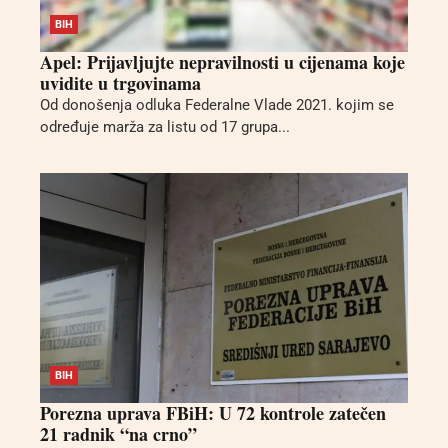
BIH
Apel: Prijavljujte nepravilnosti u cijenama koje
uvidite u trgovinama
Od donošenja odluka Federalne Vlade 2021. kojim se
određuje marža za listu od 17 grupa...
BIH
Porezna uprava FBiH: U 72 kontrole zatečen
21 radnik “na crno”