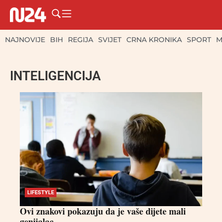
NAJNOVIJE
BIH
REGIJA
SVIJET
CRNA KRONIKA
SPORT
M
INTELIGENCIJA
LIFESTYLE
Ovi znakovi pokazuju da je vaše dijete mali
genijalac