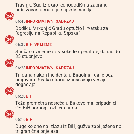
Travnik: Sud izrekao jednogodišnju zabranu
približavanja maloljetnoj žrtvi nasilja
06:45
INFORMATIVNI SADRŽAJ
Dodik u Mrkonjić Gradu optužio Hrvatsku za
“agresiju na Republiku Srpsku”
06:37
BIH
,
VRIJEME
Sunčano vrijeme uz visoke temperature, danas do
35 stupnjeva
06:28
INFORMATIVNI SADRŽAJ
Tri dana nakon incidenta u Bugojnu i dalje bez
odgovora: Svaka strana iznosi svoju verziju
događaja
06:20
BIH
Teža prometna nesreća u Bukovcima, pripadnici
OS BiH pomogli ozlijeđenima
06:16
BIH
Duge kolone na izlazu iz BiH, gužve zabilježene na
tri granična prijelaza