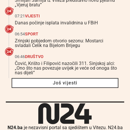
Smiljan Šamija iz Viteza predstavio novu pjesmu
„Vjeruj bratu“
07:21
VIJESTI
Danas počinje isplata invalidnina u FBiH
06:54
SPORT
Zrinjski pobjedom otvorio sezonu: Mostarci
svladali Čelik na Bijelom Brijegu
06:46
DRUŠTVO
Čović, Krišto i Filipović nazočili 311. Sinjskoj alci:
„Ono što nas povezuje uvijek je veće od onoga što
nas dijeli“
Još vijesti
N24.ba
je nezavisni portal sa sjedištem u Vitezu. N24.ba