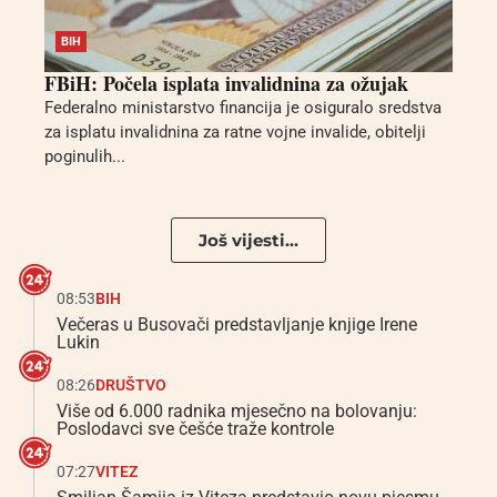
BIH
FBiH: Počela isplata invalidnina za ožujak
Federalno ministarstvo financija je osiguralo sredstva
za isplatu invalidnina za ratne vojne invalide, obitelji
poginulih...
Još vijesti...
08:53
BIH
Večeras u Busovači predstavljanje knjige Irene
Lukin
08:26
DRUŠTVO
Više od 6.000 radnika mjesečno na bolovanju:
Poslodavci sve češće traže kontrole
07:27
VITEZ