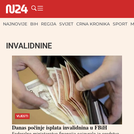
NAJNOVIJE
BIH
REGIJA
SVIJET
CRNA KRONIKA
SPORT
M
INVALIDNINE
VIJESTI
Danas počinje isplata invalidnina u FBiH