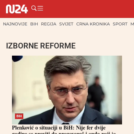
NAJNOVIJE
BIH
REGIJA
SVIJET
CRNA KRONIKA
SPORT
M
IZBORNE REFORME
BIH
Plenković o situaciji u BiH: Nije fer dvije
godine se praviti da pregovaraš i onda reći ‘e