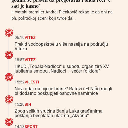
sad je kasno’
Hrvatski premijer Andrej Plenković rekao je da oni na
bh. političkoj sceni koji tvrde da...
06:10
VITEZ
Prekid vodoopskrbe u više naselja na području
Viteza
18:57
VITEZ
HKUD „Topala-Nadioci“ u subotu organizira XV.
jubilarnu smotru „Nadioci – večer folklora“
15:52
VIJESTI
Novi udar na cijene hrane? Ratovi i El Niño mogli
bi dodatno poskupjeti osnovne namirnice
15:20
BIH
Zbog velikih vrućina Banja Luka građanima
poklanja besplatan ulaz na „Akvanu“
14:13
SPORT