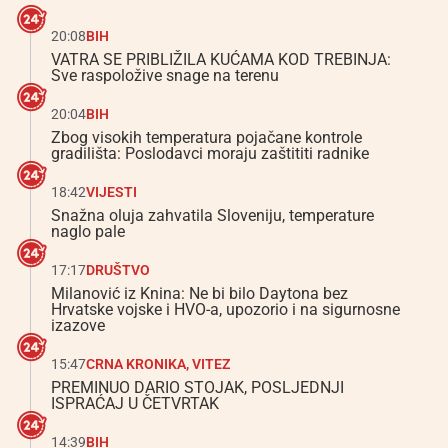
20:08
BIH
VATRA SE PRIBLIŽILA KUĆAMA KOD TREBINJA:
Sve raspoložive snage na terenu
20:04
BIH
Zbog visokih temperatura pojačane kontrole
gradilišta: Poslodavci moraju zaštititi radnike
18:42
VIJESTI
Snažna oluja zahvatila Sloveniju, temperature
naglo pale
17:17
DRUŠTVO
Milanović iz Knina: Ne bi bilo Daytona bez
Hrvatske vojske i HVO-a, upozorio i na sigurnosne
izazove
15:47
CRNA KRONIKA
,
VITEZ
PREMINUO DARIO STOJAK, POSLJEDNJI
ISPRAĆAJ U ČETVRTAK
14:39
BIH