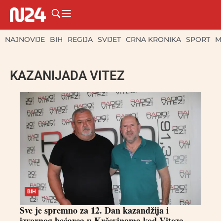
NAJNOVIJE
BIH
REGIJA
SVIJET
CRNA KRONIKA
SPORT
M
KAZANIJADA VITEZ
BIH
Sve je spremno za 12. Dan kazandžija i
izvornog bećarca u Krčevinama kod Viteza