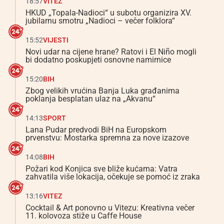
18:57
VITEZ
HKUD „Topala-Nadioci“ u subotu organizira XV.
jubilarnu smotru „Nadioci – večer folklora“
15:52
VIJESTI
Novi udar na cijene hrane? Ratovi i El Niño mogli
bi dodatno poskupjeti osnovne namirnice
15:20
BIH
Zbog velikih vrućina Banja Luka građanima
poklanja besplatan ulaz na „Akvanu“
14:13
SPORT
Lana Pudar predvodi BiH na Europskom
prvenstvu: Mostarka spremna za nove izazove
14:08
BIH
Požari kod Konjica sve bliže kućama: Vatra
zahvatila više lokacija, očekuje se pomoć iz zraka
13:16
VITEZ
Cocktail & Art ponovno u Vitezu: Kreativna večer
11. kolovoza stiže u Caffe House