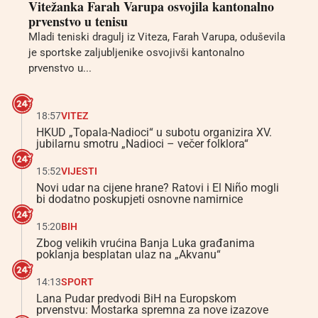
Vitežanka Farah Varupa osvojila kantonalno
prvenstvo u tenisu
Mladi teniski dragulj iz Viteza, Farah Varupa, oduševila
je sportske zaljubljenike osvojivši kantonalno
prvenstvo u...
18:57
VITEZ
HKUD „Topala-Nadioci“ u subotu organizira XV.
jubilarnu smotru „Nadioci – večer folklora“
15:52
VIJESTI
Novi udar na cijene hrane? Ratovi i El Niño mogli
bi dodatno poskupjeti osnovne namirnice
15:20
BIH
Zbog velikih vrućina Banja Luka građanima
poklanja besplatan ulaz na „Akvanu“
14:13
SPORT
Lana Pudar predvodi BiH na Europskom
prvenstvu: Mostarka spremna za nove izazove