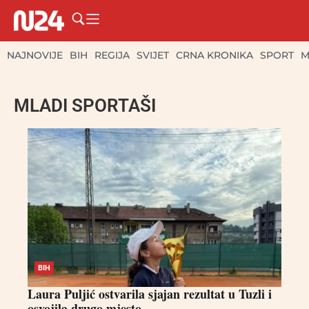
NAJNOVIJE
BIH
REGIJA
SVIJET
CRNA KRONIKA
SPORT
M
MLADI SPORTAŠI
BIH
Laura Puljić ostvarila sjajan rezultat u Tuzli i
osvojila drugo mjesto