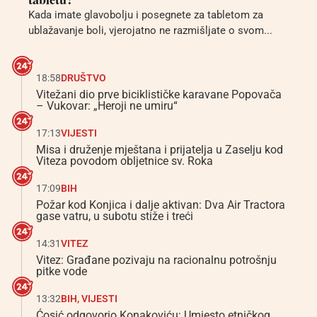
Kada imate glavobolju i posegnete za tabletom za
ublažavanje boli, vjerojatno ne razmišljate o svom...
18:58
DRUŠTVO
Vitežani dio prve biciklističke karavane Popovača
– Vukovar: „Heroji ne umiru“
17:13
VIJESTI
Misa i druženje mještana i prijatelja u Zaselju kod
Viteza povodom obljetnice sv. Roka
17:09
BIH
Požar kod Konjica i dalje aktivan: Dva Air Tractora
gase vatru, u subotu stiže i treći
14:31
VITEZ
Vitez: Građane pozivaju na racionalnu potrošnju
pitke vode
13:32
BIH
,
VIJESTI
Ćosić odgovorio Konakoviću: Umjesto etničkog