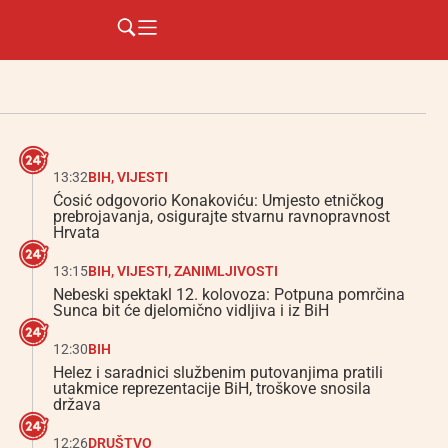
13:32
BIH
,
VIJESTI
Ćosić odgovorio Konakoviću: Umjesto etničkog
prebrojavanja, osigurajte stvarnu ravnopravnost
Hrvata
13:15
BIH
,
VIJESTI
,
ZANIMLJIVOSTI
Nebeski spektakl 12. kolovoza: Potpuna pomrčina
Sunca bit će djelomično vidljiva i iz BiH
12:30
BIH
Helez i saradnici službenim putovanjima pratili
utakmice reprezentacije BiH, troškove snosila
država
12:26
DRUŠTVO