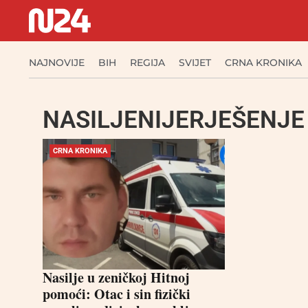
NAJNOVIJE
BIH
REGIJA
SVIJET
CRNA KRONIKA
NASILJENIJERJEŠENJE
CRNA KRONIKA
Nasilje u zeničkoj Hitnoj
pomoći: Otac i sin fizički