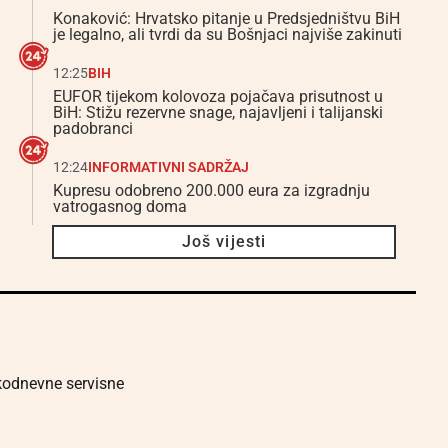
Konaković: Hrvatsko pitanje u Predsjedništvu BiH
je legalno, ali tvrdi da su Bošnjaci najviše zakinuti
12:25
BIH
EUFOR tijekom kolovoza pojačava prisutnost u
BiH: Stižu rezervne snage, najavljeni i talijanski
padobranci
12:24
INFORMATIVNI SADRŽAJ
Kupresu odobreno 200.000 eura za izgradnju
vatrogasnog doma
Još vijesti
akodnevne servisne