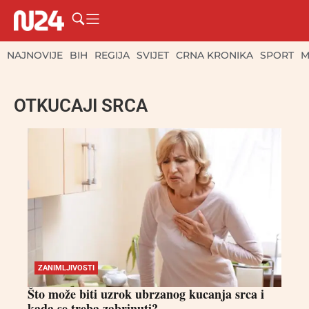
NAJNOVIJE
BIH
REGIJA
SVIJET
CRNA KRONIKA
SPORT
M
OTKUCAJI SRCA
ZANIMLJIVOSTI
Što može biti uzrok ubrzanog kucanja srca i
kada se treba zabrinuti?