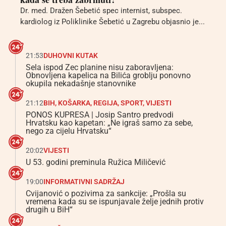
Dr. med. Dražen Šebetić spec internist, subspec.
kardiolog iz Poliklinike Šebetić u Zagrebu objasnio je...
21:53
DUHOVNI KUTAK
Sela ispod Zec planine nisu zaboravljena:
Obnovljena kapelica na Bilića groblju ponovno
okupila nekadašnje stanovnike
21:12
BIH
,
KOŠARKA
,
REGIJA
,
SPORT
,
VIJESTI
PONOS KUPRESA | Josip Santro predvodi
Hrvatsku kao kapetan: „Ne igraš samo za sebe,
nego za cijelu Hrvatsku“
20:02
VIJESTI
U 53. godini preminula Ružica Miličević
19:00
INFORMATIVNI SADRŽAJ
Cvijanović o pozivima za sankcije: „Prošla su
vremena kada su se ispunjavale želje jednih protiv
drugih u BiH“