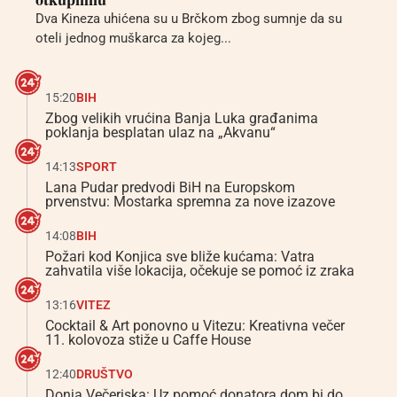
Dva Kineza uhićena su u Brčkom zbog sumnje da su
oteli jednog muškarca za kojeg...
15:20
BIH
Zbog velikih vrućina Banja Luka građanima
poklanja besplatan ulaz na „Akvanu“
14:13
SPORT
Lana Pudar predvodi BiH na Europskom
prvenstvu: Mostarka spremna za nove izazove
14:08
BIH
Požari kod Konjica sve bliže kućama: Vatra
zahvatila više lokacija, očekuje se pomoć iz zraka
13:16
VITEZ
Cocktail & Art ponovno u Vitezu: Kreativna večer
11. kolovoza stiže u Caffe House
12:40
DRUŠTVO
Donja Večeriska: Uz pomoć donatora dom bi do