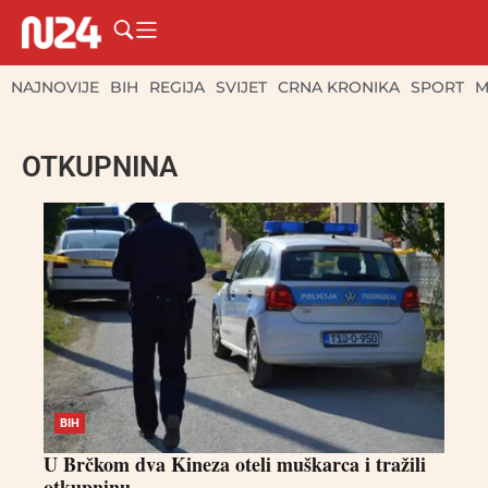
NAJNOVIJE
BIH
REGIJA
SVIJET
CRNA KRONIKA
SPORT
M
OTKUPNINA
BIH
U Brčkom dva Kineza oteli muškarca i tražili
otkupninu