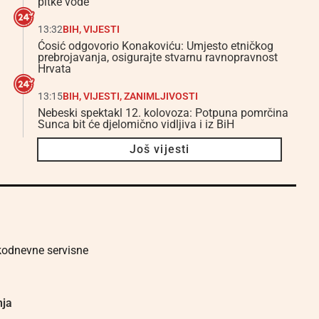
pitke vode
13:32
BIH
,
VIJESTI
Ćosić odgovorio Konakoviću: Umjesto etničkog
prebrojavanja, osigurajte stvarnu ravnopravnost
Hrvata
13:15
BIH
,
VIJESTI
,
ZANIMLJIVOSTI
Nebeski spektakl 12. kolovoza: Potpuna pomrčina
Sunca bit će djelomično vidljiva i iz BiH
Još vijesti
akodnevne servisne
nja