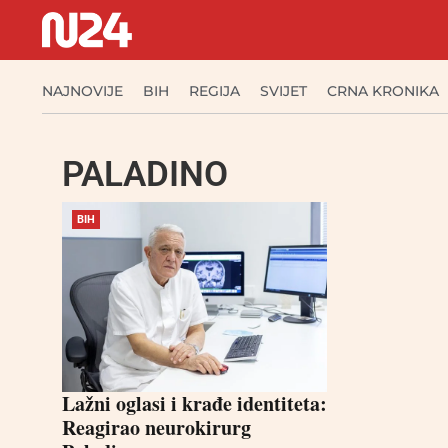
NAJNOVIJE
BIH
REGIJA
SVIJET
CRNA KRONIKA
PALADINO
BIH
Lažni oglasi i krađe identiteta:
Reagirao neurokirurg