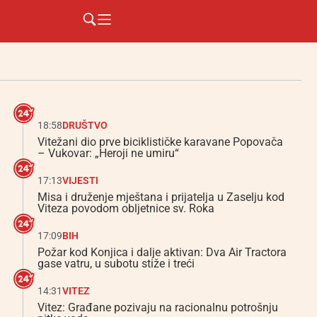
18:58
DRUŠTVO
Vitežani dio prve biciklističke karavane Popovača
– Vukovar: „Heroji ne umiru“
17:13
VIJESTI
Misa i druženje mještana i prijatelja u Zaselju kod
Viteza povodom obljetnice sv. Roka
17:09
BIH
Požar kod Konjica i dalje aktivan: Dva Air Tractora
gase vatru, u subotu stiže i treći
14:31
VITEZ
Vitez: Građane pozivaju na racionalnu potrošnju