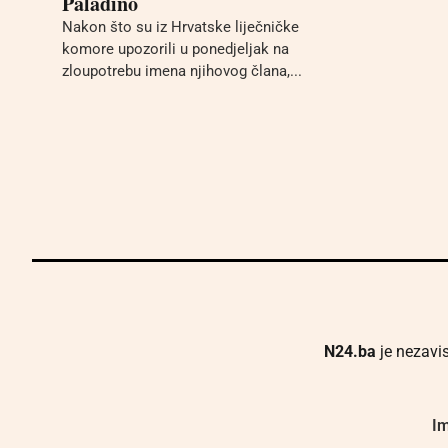
Paladino
Nakon što su iz Hrvatske liječničke
komore upozorili u ponedjeljak na
zloupotrebu imena njihovog člana,...
N24.ba
je nezavis
Im