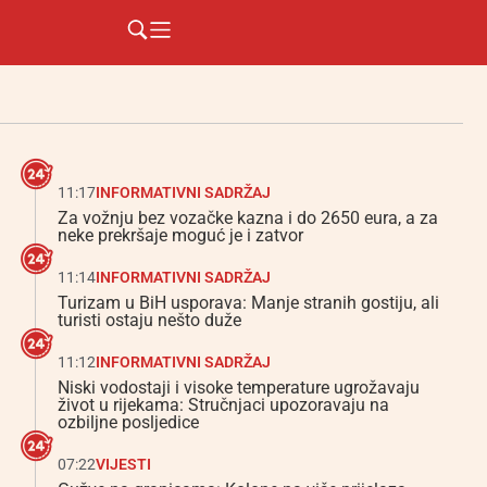
11:17
INFORMATIVNI SADRŽAJ
Za vožnju bez vozačke kazna i do 2650 eura, a za
neke prekršaje moguć je i zatvor
11:14
INFORMATIVNI SADRŽAJ
Turizam u BiH usporava: Manje stranih gostiju, ali
turisti ostaju nešto duže
11:12
INFORMATIVNI SADRŽAJ
Niski vodostaji i visoke temperature ugrožavaju
život u rijekama: Stručnjaci upozoravaju na
ozbiljne posljedice
07:22
VIJESTI