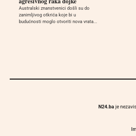
agresivnog raka dojke
Australski znanstvenici došli su do
zanimljivog otkrića koje bi u
budućnosti moglo otvoriti nova vrata...
N24.ba
je nezavis
Im