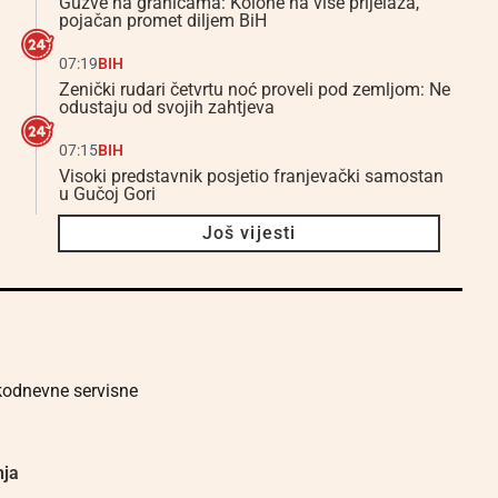
Gužve na granicama: Kolone na više prijelaza,
pojačan promet diljem BiH
07:19
BIH
Zenički rudari četvrtu noć proveli pod zemljom: Ne
odustaju od svojih zahtjeva
07:15
BIH
Visoki predstavnik posjetio franjevački samostan
u Gučoj Gori
Još vijesti
akodnevne servisne
nja