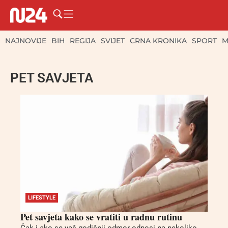
NAJNOVIJE
BIH
REGIJA
SVIJET
CRNA KRONIKA
SPORT
M
PET SAVJETA
LIFESTYLE
Pet savjeta kako se vratiti u radnu rutinu