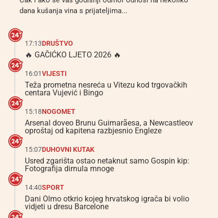
Čak i ako se vaš godišnji odmor odnosi na nekoliko
dana kušanja vina s prijateljima...
17:13
DRUŠTVO
🔥 GAČIĆKO LJETO 2026 🔥
16:01
VIJESTI
Teža prometna nesreća u Vitezu kod trgovačkih
centara Vujević i Bingo
15:18
NOGOMET
Arsenal doveo Brunu Guimarãesa, a Newcastleov
oproštaj od kapitena razbjesnio Engleze
15:07
DUHOVNI KUTAK
Usred zgarišta ostao netaknut samo Gospin kip:
Fotografija dirnula mnoge
14:40
SPORT
Dani Olmo otkrio kojeg hrvatskog igrača bi volio
vidjeti u dresu Barcelone