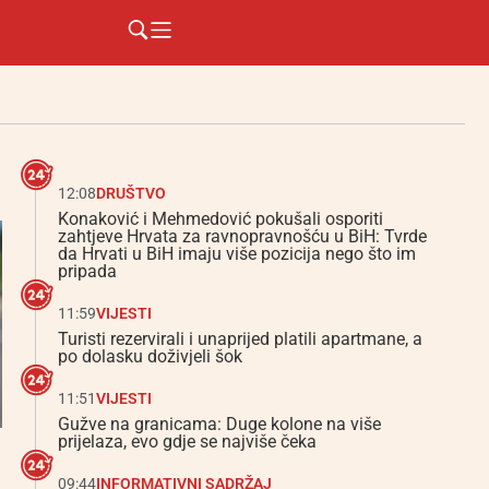
12:08
DRUŠTVO
Konaković i Mehmedović pokušali osporiti
zahtjeve Hrvata za ravnopravnošću u BiH: Tvrde
da Hrvati u BiH imaju više pozicija nego što im
pripada
11:59
VIJESTI
Turisti rezervirali i unaprijed platili apartmane, a
po dolasku doživjeli šok
11:51
VIJESTI
Gužve na granicama: Duge kolone na više
prijelaza, evo gdje se najviše čeka
09:44
INFORMATIVNI SADRŽAJ