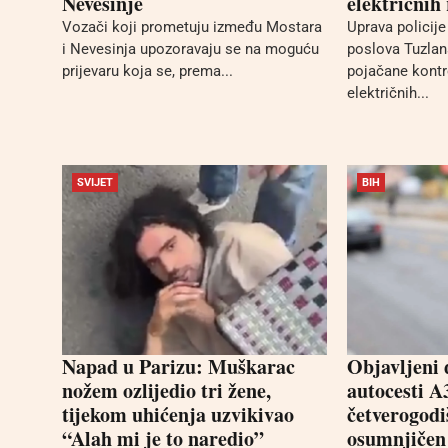
Nevesinje
električnih
Vozači koji prometuju između Mostara
Uprava policije
i Nevesinja upozoravaju se na moguću
poslova Tuzlans
prijevaru koja se, prema...
pojačane kontro
električnih...
SVIJET
BIH
Napad u Parizu: Muškarac
Objavljeni 
nožem ozlijedio tri žene,
autocesti A
tijekom uhićenja uzvikivao
četverogodiš
“Alah mi je to naredio”
osumnjičen