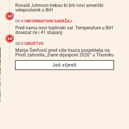
Ronald Johnson trebao bi biti novi američki
veleposlanik u BiH
09:41
INFORMATIVNI SADRŽAJ
Pred nama novi toplinski val: Temperature u BiH
dosezat će i 41 stupanj
08:01
DRUŠTVO
Marija Šerifović pred više tisuća posjetitelja na
Piroti zatvorila „Dane dijaspore 2026“ u Travniku
Još vijesti