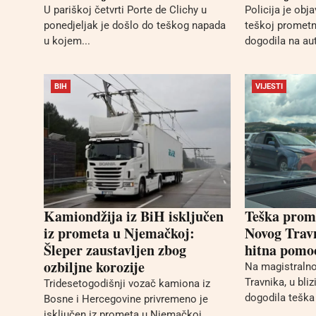
U pariškoj četvrti Porte de Clichy u
Policija je obj
ponedjeljak je došlo do teškog napada
teškoj prometn
u kojem...
dogodila na aut
BIH
VIJESTI
Kamiondžija iz BiH isključen
Teška prom
iz prometa u Njemačkoj:
Novog Trav
Šleper zaustavljen zbog
hitna pomoć
ozbiljne korozije
Na magistralnoj
Travnika, u bli
Tridesetogodišnji vozač kamiona iz
dogodila teška
Bosne i Hercegovine privremeno je
isključen iz prometa u Njemačkoj