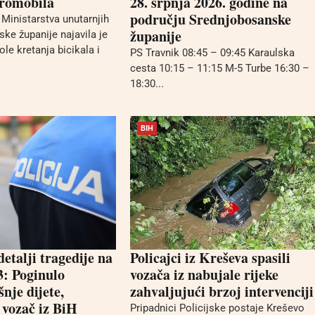
 romobila
28. srpnja 2026. godine na
području Srednjobosanske
 Ministarstva unutarnjih
županije
ke županije najavila je
le kretanja bicikala i
PS Travnik 08:45 – 09:45 Karaulska
cesta 10:15 – 11:15 M-5 Turbe 16:30 –
18:30...
BIH
detalji tragedije na
Policajci iz Kreševa spasili
3: Poginulo
vozača iz nabujale rijeke
nje dijete,
zahvaljujući brzoj intervenciji
 vozač iz BiH
Pripadnici Policijske postaje Kreševo