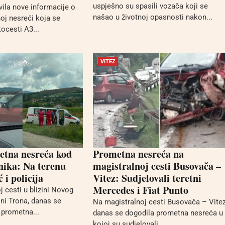
uspješno su spasili vozača koji se
avila nove informacije o
našao u životnoj opasnosti nakon...
oj nesreći koja se
ocesti A3...
VITEZ
etna nesreća kod
Prometna nesreća na
nika: Na terenu
magistralnoj cesti Busovača –
 i policija
Vitez: Sudjelovali teretni
Mercedes i Fiat Punto
 cesti u blizini Novog
zini Trona, danas se
Na magistralnoj cesti Busovača – Vite
 prometna...
danas se dogodila prometna nesreća u
kojoj su sudjelovali...