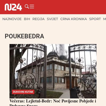
NAJNOVIJE
BIH
REGIJA
SVIJET
CRNA KRONIKA
SPORT
M
POUKEBEDRA
DUHOVNI KUTAK
Večeras: Lejletul-Bedr: Noć Povijesne Pobjede i
Duhovne Snage