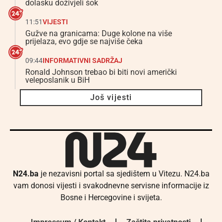
dolasku doživjeli šok
11:51
VIJESTI
Gužve na granicama: Duge kolone na više
prijelaza, evo gdje se najviše čeka
09:44
INFORMATIVNI SADRŽAJ
Ronald Johnson trebao bi biti novi američki
veleposlanik u BiH
Još vijesti
N24.ba
je nezavisni portal sa sjedištem u Vitezu. N24.ba
vam donosi vijesti i svakodnevne servisne informacije iz
Bosne i Hercegovine i svijeta.