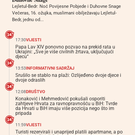
Lejletul-Bedr: Noć Povijesne Pobjede i Duhovne Snage
Večeras, 16. ožujka, muslimani obilježavaju Lejletul-
Bedr, jednu od...
17:30
VIJESTI
Papa Lav XIV ponovno pozvao na prekid rata u
Ukrajini: „Sve je više civilnih žrtava, uključujući
djecu“
13:53
INFORMATIVNI SADRŽAJ
Srušilo se stablo na plaži: Ozlijeđeno dvoje djece i
dvoje odraslih
12:08
DRUŠTVO
Konaković i Mehmedović pokušali osporiti
zahtjeve Hrvata za ravnopravnošću u BiH: Tvrde
da Hrvati u BiH imaju više pozicija nego što im
pripada
11:59
VIJESTI
Turisti rezervirali i unaprijed platili apartmane, a po