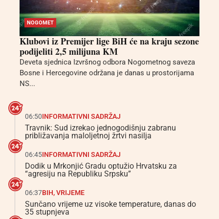
NOGOMET
Klubovi iz Premijer lige BiH će na kraju sezone
podijeliti 2,5 milijuna KM
Deveta sjednica Izvršnog odbora Nogometnog saveza
Bosne i Hercegovine održana je danas u prostorijama
NS...
06:50
INFORMATIVNI SADRŽAJ
Travnik: Sud izrekao jednogodišnju zabranu
približavanja maloljetnoj žrtvi nasilja
06:45
INFORMATIVNI SADRŽAJ
Dodik u Mrkonjić Gradu optužio Hrvatsku za
“agresiju na Republiku Srpsku”
06:37
BIH
,
VRIJEME
Sunčano vrijeme uz visoke temperature, danas do
35 stupnjeva