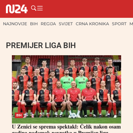
NAJNOVIJE
BIH
REGIJA
SVIJET
CRNA KRONIKA
SPORT
M
PREMIJER LIGA BIH
BIH
U Zenici se sprema spektakl: Čelik nakon osam
godina nadomak povratka u Premijer ligu