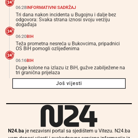
06:28
INFORMATIVNI SADRŽAJ
Tri dana nakon incidenta u Bugojnu i dalje bez
odgovora: Svaka strana iznosi svoju verziju
događaja
06:20
BIH
Teža prometna nesreća u Bukovcima, pripadnici
OS BiH pomogli ozlijeđenima
06:16
BIH
Duge kolone na izlazu iz BiH, gužve zabilježene na
tri granična prijelaza
Još vijesti
N24.ba
je nezavisni portal sa sjedištem u Vitezu. N24.ba