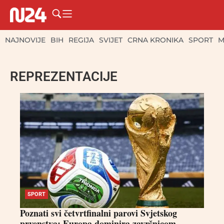
NAJNOVIJE
BIH
REGIJA
SVIJET
CRNA KRONIKA
SPORT
M
REPREZENTACIJE
SPORT
Poznati svi četvrtfinalni parovi Svjetskog
prvenstva: Europa dominira završnicom