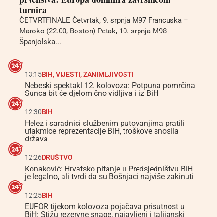
turnira
ČETVRTFINALE Četvrtak, 9. srpnja M97 Francuska –
Maroko (22.00, Boston) Petak, 10. srpnja M98
Španjolska...
13:15
BIH
,
VIJESTI
,
ZANIMLJIVOSTI
Nebeski spektakl 12. kolovoza: Potpuna pomrčina
Sunca bit će djelomično vidljiva i iz BiH
12:30
BIH
Helez i saradnici službenim putovanjima pratili
utakmice reprezentacije BiH, troškove snosila
država
12:26
DRUŠTVO
Konaković: Hrvatsko pitanje u Predsjedništvu BiH
je legalno, ali tvrdi da su Bošnjaci najviše zakinuti
12:25
BIH
EUFOR tijekom kolovoza pojačava prisutnost u
BiH: Stižu rezervne snage, najavljeni i talijanski