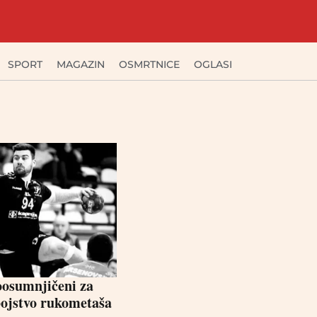
SPORT
MAGAZIN
OSMRTNICE
OGLASI
oosumnjičeni za
bojstvo rukometaša