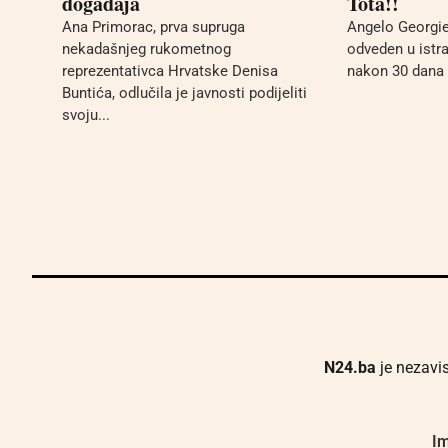
događaja
Tota!!
Ana Primorac, prva supruga
Angelo Georgie
nekadašnjeg rukometnog
odveden u istra
reprezentativca Hrvatske Denisa
nakon 30 dana p
Buntića, odlučila je javnosti podijeliti
svoju...
N24.ba
je nezavis
Im