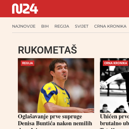
NAJNOVIJE
BIH
REGIJA
SVIJET
CRNA KRONIKA
RUKOMETAŠ
REGIJA
CRNA KRONIKA
Oglašavanje prve supruge
Uhićen prv
Denisa Buntića nakon nemilih
brutalno u