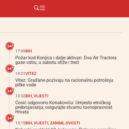
17:09
BIH
Požar kod Konjica i dalje aktivan: Dva Air Tractora
gase vatru, u subotu stiže i treći
14:31
VITEZ
Vitez: Građane pozivaju na racionalnu potrošnju
pitke vode
13:32
BIH
,
VIJESTI
Ćosić odgovorio Konakoviću: Umjesto etničkog
prebrojavanja, osigurajte stvarnu ravnopravnost
Hrvata
13:15
BIH
,
VIJESTI
,
ZANIMLJIVOSTI