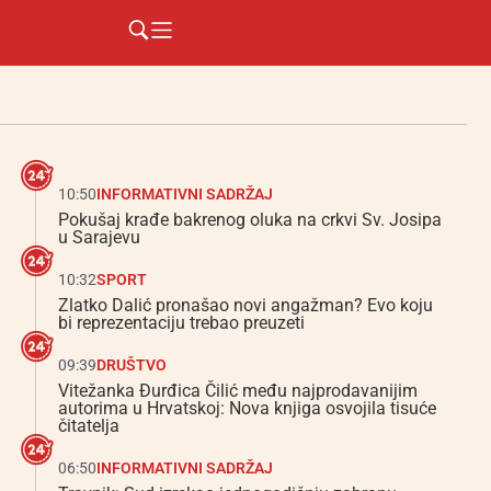
10:50
INFORMATIVNI SADRŽAJ
Pokušaj krađe bakrenog oluka na crkvi Sv. Josipa
u Sarajevu
10:32
SPORT
Zlatko Dalić pronašao novi angažman? Evo koju
bi reprezentaciju trebao preuzeti
09:39
DRUŠTVO
Vitežanka Đurđica Čilić među najprodavanijim
autorima u Hrvatskoj: Nova knjiga osvojila tisuće
čitatelja
06:50
INFORMATIVNI SADRŽAJ