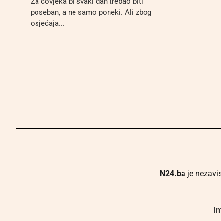
Za čovjeka bi svaki dan trebao biti
poseban, a ne samo poneki. Ali zbog
osjećaja...
N24.ba
je nezavis
Im