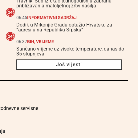
Travnik: Sud izrekao jednogodišnju zabranu
približavanja maloljetnoj žrtvi nasilja
06:45
INFORMATIVNI SADRŽAJ
Dodik u Mrkonjić Gradu optužio Hrvatsku za
“agresiju na Republiku Srpsku”
06:37
BIH
,
VRIJEME
Sunčano vrijeme uz visoke temperature, danas do
35 stupnjeva
Još vijesti
akodnevne servisne
nja