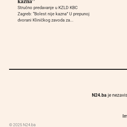
kazna”
Stručno predavanje u KZLD KBC
Zagreb: “Bolest nije kazna” U prepunoj
dvorani Kliničkog zavoda za...
N24.ba
je nezavis
Im
© 2025 N24.ba