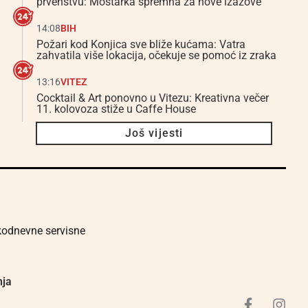
prvenstvu: Mostarka spremna za nove izazove
14:08
BIH
Požari kod Konjica sve bliže kućama: Vatra
zahvatila više lokacija, očekuje se pomoć iz zraka
13:16
VITEZ
Cocktail & Art ponovno u Vitezu: Kreativna večer
11. kolovoza stiže u Caffe House
Još vijesti
akodnevne servisne
nja