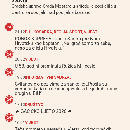
Gradska uprava Grada Mostara u srijedu je podijelila u
Centru za socijalni rad podijelila bonove...
21:12
BIH
,
KOŠARKA
,
REGIJA
,
SPORT
,
VIJESTI
PONOS KUPRESA | Josip Santro predvodi
Hrvatsku kao kapetan: „Ne igraš samo za sebe,
nego za cijelu Hrvatsku“
20:02
VIJESTI
U 53. godini preminula Ružica Miličević
19:00
INFORMATIVNI SADRŽAJ
Cvijanović o pozivima za sankcije: „Prošla su
vremena kada su se ispunjavale želje jednih protiv
drugih u BiH“
17:13
DRUŠTVO
🔥 GAČIĆKO LJETO 2026 🔥
16:01
VIJESTI
Teža prometna nesreća u Vitezu kod trgovačkih