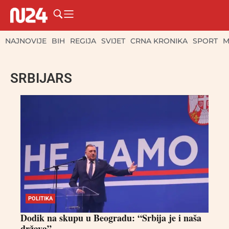
NAJNOVIJE
BIH
REGIJA
SVIJET
CRNA KRONIKA
SPORT
M
SRBIJARS
POLITIKA
Dodik na skupu u Beogradu: “Srbija je i naša
država”