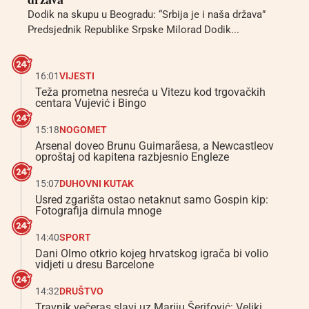
Dodik na skupu u Beogradu: “Srbija je i naša država”
Predsjednik Republike Srpske Milorad Dodik...
16:01
VIJESTI
Teža prometna nesreća u Vitezu kod trgovačkih
centara Vujević i Bingo
15:18
NOGOMET
Arsenal doveo Brunu Guimarãesa, a Newcastleov
oproštaj od kapitena razbjesnio Engleze
15:07
DUHOVNI KUTAK
Usred zgarišta ostao netaknut samo Gospin kip:
Fotografija dirnula mnoge
14:40
SPORT
Dani Olmo otkrio kojeg hrvatskog igrača bi volio
vidjeti u dresu Barcelone
14:32
DRUŠTVO
Travnik večeras slavi uz Mariju Šerifović: Veliki