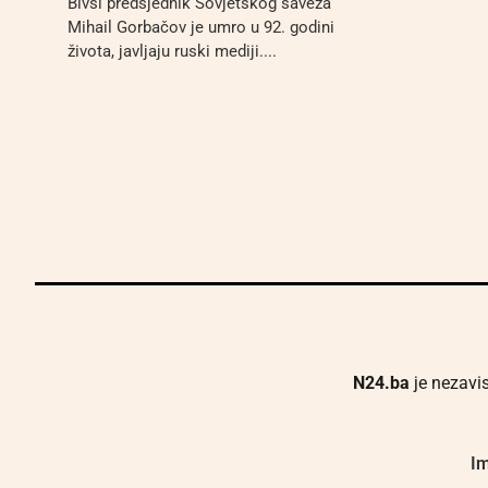
Bivši predsjednik Sovjetskog saveza
Mihail Gorbačov je umro u 92. godini
života, javljaju ruski mediji....
N24.ba
je nezavis
Im