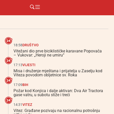
18:58
DRUŠTVO
Vitežani dio prve biciklističke karavane Popovača
– Vukovar: „Heroji ne umiru“
17:13
VIJESTI
Misa i druženje mještana i prijatelja u Zaselju kod
Viteza povodom obljetnice sv. Roka
17:09
BIH
Požar kod Konjica i dalje aktivan: Dva Air Tractora
gase vatru, u subotu stiže i treći
14:31
VITEZ
Vitez: Građane pozivaju na racionalnu potrošnju