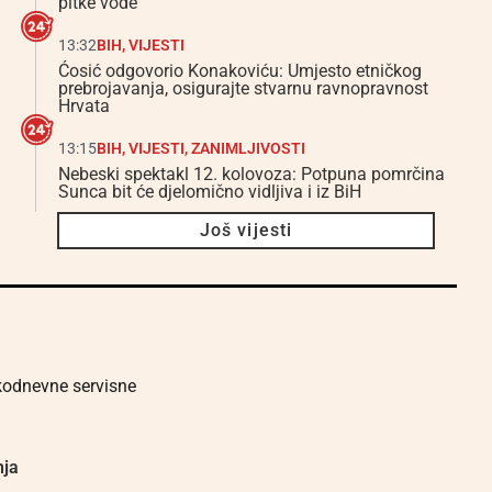
pitke vode
13:32
BIH
,
VIJESTI
Ćosić odgovorio Konakoviću: Umjesto etničkog
prebrojavanja, osigurajte stvarnu ravnopravnost
Hrvata
13:15
BIH
,
VIJESTI
,
ZANIMLJIVOSTI
Nebeski spektakl 12. kolovoza: Potpuna pomrčina
Sunca bit će djelomično vidljiva i iz BiH
Još vijesti
akodnevne servisne
nja