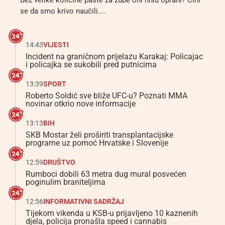
Bez velike količine paste za zube oni nisu oprani? Čini
se da smo krivo naučili....
14:43
VIJESTI
Incident na graničnom prijelazu Karakaj: Policajac
i policajka se sukobili pred putnicima
13:39
SPORT
Roberto Soldić sve bliže UFC-u? Poznati MMA
novinar otkrio nove informacije
13:13
BIH
SKB Mostar želi proširiti transplantacijske
programe uz pomoć Hrvatske i Slovenije
12:59
DRUŠTVO
Rumboci dobili 63 metra dug mural posvećen
poginulim braniteljima
12:56
INFORMATIVNI SADRŽAJ
Tijekom vikenda u KSB-u prijavljeno 10 kaznenih
djela, policija pronašla speed i cannabis