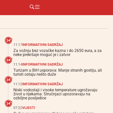
11:17
INFORMATIVNI SADRŽAJ
Za vožnju bez vozačke kazna i do 2650 eura, a za
neke prekršaje moguć je i zatvor
11:14
INFORMATIVNI SADRŽAJ
Turizam u BiH usporava: Manje stranih gostiju, ali
turisti ostaju nešto duže
11:12
INFORMATIVNI SADRŽAJ
Niski vodostaji i visoke temperature ugrožavaju
život u rijekama: Stručnjaci upozoravaju na
ozbiljne posljedice
07:22
VIJESTI