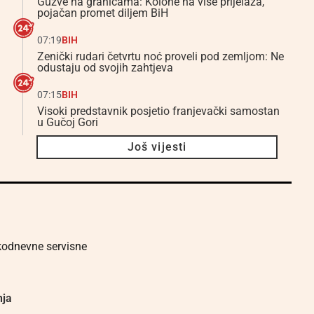
Gužve na granicama: Kolone na više prijelaza,
pojačan promet diljem BiH
07:19
BIH
Zenički rudari četvrtu noć proveli pod zemljom: Ne
odustaju od svojih zahtjeva
07:15
BIH
Visoki predstavnik posjetio franjevački samostan
u Gučoj Gori
Još vijesti
akodnevne servisne
nja