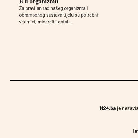
B u organizmu
Za pravilan rad našeg organizma i
obrambenog sustava tijelu su potrebni
vitamini, minerali i ostali...
N24.ba
je nezavis
Im