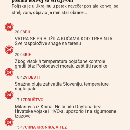
Poljska je u Ukrajinu u petak navečer poslala konvoj sa
streljivom, objavio je ministar obrane...
20:08
BIH
VATRA SE PRIBLIŽILA KUĆAMA KOD TREBINJA:
Sve raspoložive snage na terenu
20:04
BIH
Zbog visokih temperatura pojačane kontrole
gradilišta: Poslodavci moraju zaštititi radnike
18:42
VIJESTI
Snažna oluja zahvatila Sloveniju, temperature
naglo pale
17:17
DRUŠTVO
Milanović iz Knina: Ne bi bilo Daytona bez
Hrvatske vojske i HVO-a, upozorio i na sigurnosne
izazove
15:47
CRNA KRONIKA
,
VITEZ