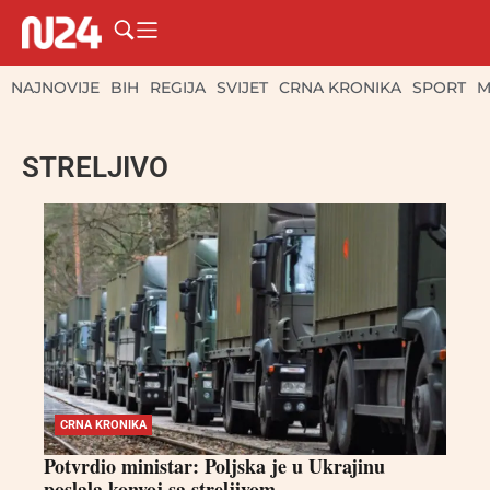
NAJNOVIJE
BIH
REGIJA
SVIJET
CRNA KRONIKA
SPORT
M
STRELJIVO
CRNA KRONIKA
Potvrdio ministar: Poljska je u Ukrajinu
poslala konvoj sa streljivom