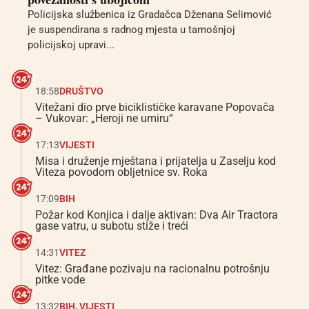
Policijska službenica iz Gradačca Dženana Selimović
je suspendirana s radnog mjesta u tamošnjoj
policijskoj upravi...
18:58
DRUŠTVO
Vitežani dio prve biciklističke karavane Popovača
– Vukovar: „Heroji ne umiru“
17:13
VIJESTI
Misa i druženje mještana i prijatelja u Zaselju kod
Viteza povodom obljetnice sv. Roka
17:09
BIH
Požar kod Konjica i dalje aktivan: Dva Air Tractora
gase vatru, u subotu stiže i treći
14:31
VITEZ
Vitez: Građane pozivaju na racionalnu potrošnju
pitke vode
13:32
BIH
,
VIJESTI