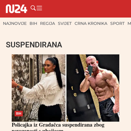
NAJNOVIJE
BIH
REGIJA
SVIJET
CRNA KRONIKA
SPORT
M
SUSPENDIRANA
BIH
Policajka iz Gradačca suspendirana zbog
povezanosti s ubojicom