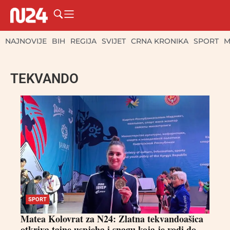
NAJNOVIJE
BIH
REGIJA
SVIJET
CRNA KRONIKA
SPORT
M
TEKVANDO
SPORT
Matea Kolovrat za N24: Zlatna tekvandoašica
otkriva tajne uspjeha i snagu koja je vodi do