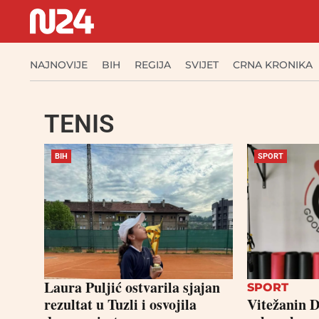
NAJNOVIJE
BIH
REGIJA
SVIJET
CRNA KRONIKA
TENIS
BIH
SPORT
Laura Puljić ostvarila sjajan
SPORT
rezultat u Tuzli i osvojila
Vitežanin 