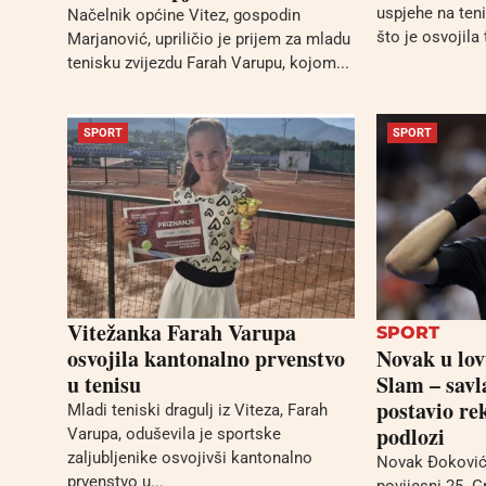
uspjehe na ten
Načelnik općine Vitez, gospodin
što je osvojila t
Marjanović, upriličio je prijem za mladu
tenisku zvijezdu Farah Varupu, kojom...
SPORT
SPORT
Vitežanka Farah Varupa
SPORT
osvojila kantonalno prvenstvo
Novak u lo
u tenisu
Slam – savl
postavio re
Mladi teniski dragulj iz Viteza, Farah
podlozi
Varupa, oduševila je sportske
zaljubljenike osvojivši kantonalno
Novak Đoković 
prvenstvo u...
povijesni 25. 