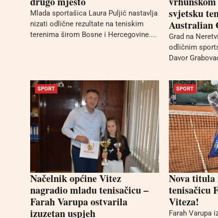
drugo mjesto
vrhunskom t
svjetsku te
Mlada sportašica Laura Puljić nastavlja
Australian
nizati odlične rezultate na teniskim
terenima širom Bosne i Hercegovine....
Grad na Neretv
odličnim sport
Davor Grabovac,
SPORT
SPORT
Načelnik općine Vitez
Nova titula
nagradio mladu tenisačicu –
tenisačicu 
Farah Varupa ostvarila
Viteza!
izuzetan uspjeh
Farah Varupa iz