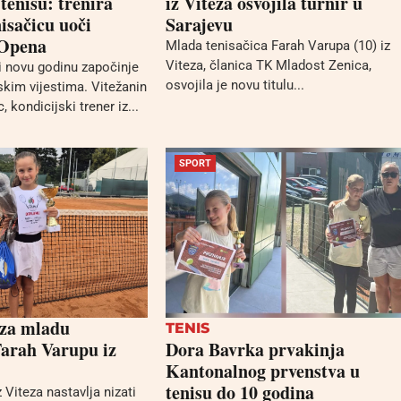
enisu: trenira
iz Viteza osvojila turnir u
nisačicu uoči
Sarajevu
 Opena
Mlada tenisačica Farah Varupa (10) iz
Viteza, članica TK Mladost Zenica,
i novu godinu započinje
osvojila je novu titulu...
skim vijestima. Vitežanin
 kondicijski trener iz...
SPORT
 za mladu
TENIS
Farah Varupu iz
Dora Bavrka prvakinja
Kantonalnog prvenstva u
tenisu do 10 godina
 Viteza nastavlja nizati