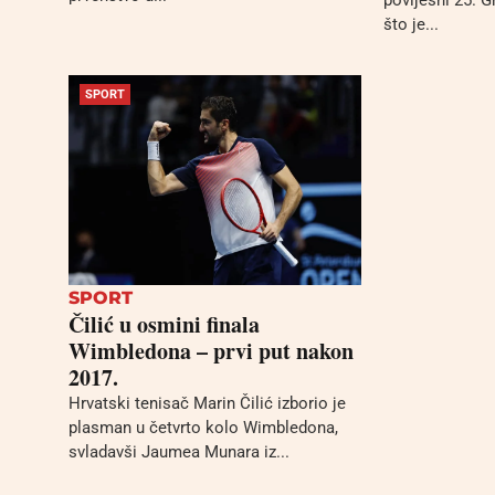
što je...
SPORT
SPORT
Čilić u osmini finala
Wimbledona – prvi put nakon
2017.
Hrvatski tenisač Marin Čilić izborio je
plasman u četvrto kolo Wimbledona,
svladavši Jaumea Munara iz...