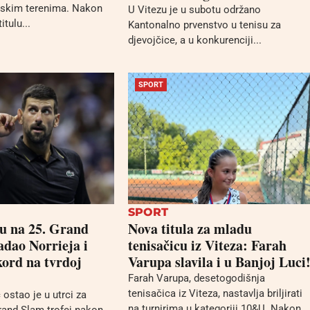
iskim terenima. Nakon
U Vitezu je u subotu održano
itulu...
Kantonalno prvenstvo u tenisu za
djevojčice, a u konkurenciji...
SPORT
SPORT
vu na 25. Grand
Nova titula za mladu
adao Norrieja i
tenisačicu iz Viteza: Farah
kord na tvrdoj
Varupa slavila i u Banjoj Luci
Farah Varupa, desetogodišnja
tenisačica iz Viteza, nastavlja briljirati
ostao je u utrci za
na turnirima u kategoriji 10&U. Nakon
Grand Slam trofej nakon