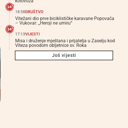
kolovoza
18:58
DRUŠTVO
Vitežani dio prve biciklističke karavane Popovača
– Vukovar: „Heroji ne umiru“
17:13
VIJESTI
Misa i druženje mještana i prijatelja u Zaselju kod
Viteza povodom obljetnice sv. Roka
Još vijesti