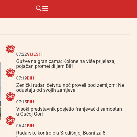
07:22
VIJESTI
Gužve na granicama: Kolone na više prijelaza,
pojačan promet diljem BiH
07:19
BIH
Zenički rudari četvrtu noć proveli pod zemljom: Ne
odustaju od svojih zahtjeva
07:15
BIH
Visoki predstavnik posjetio franjevački samostan
u Gučoj Gori
06:41
BIH
Radarske kontrole u Središnjoj Bosni za 8.