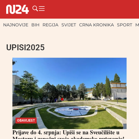
NAJNOVIJE
BIH
REGIJA
SVIJET
CRNA KRONIKA
SPORT
M
UPISI2025
OBAVIJEST
Prijave do 4. srpnja: Upiši se na Sveučilište u
Mostaru i započni svoje akademsko putovanje!