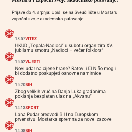
Prijave do 4. srpnja: Upiši se na Sveučilište u Mostaru i
započni svoje akademsko putovanje!...
18:57
VITEZ
HKUD „Topala-Nadioci“ u subotu organizira XV.
jubilarnu smotru „Nadioci – večer folklora“
15:52
VIJESTI
Novi udar na cijene hrane? Ratovi i El Niño mogli
bi dodatno poskupjeti osnovne namirnice
15:20
BIH
Zbog velikih vrućina Banja Luka građanima
poklanja besplatan ulaz na „Akvanu“
14:13
SPORT
Lana Pudar predvodi BiH na Europskom
prvenstvu: Mostarka spremna za nove izazove
14:08
BIH