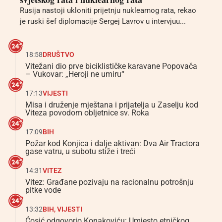
Rusija nastoji ukloniti prijetnju nuklearnog rata, rekao
je ruski šef diplomacije Sergej Lavrov u intervjuu...
18:58
DRUŠTVO
Vitežani dio prve biciklističke karavane Popovača
– Vukovar: „Heroji ne umiru“
17:13
VIJESTI
Misa i druženje mještana i prijatelja u Zaselju kod
Viteza povodom obljetnice sv. Roka
17:09
BIH
Požar kod Konjica i dalje aktivan: Dva Air Tractora
gase vatru, u subotu stiže i treći
14:31
VITEZ
Vitez: Građane pozivaju na racionalnu potrošnju
pitke vode
13:32
BIH
,
VIJESTI
Ćosić odgovorio Konakoviću: Umjesto etničkog