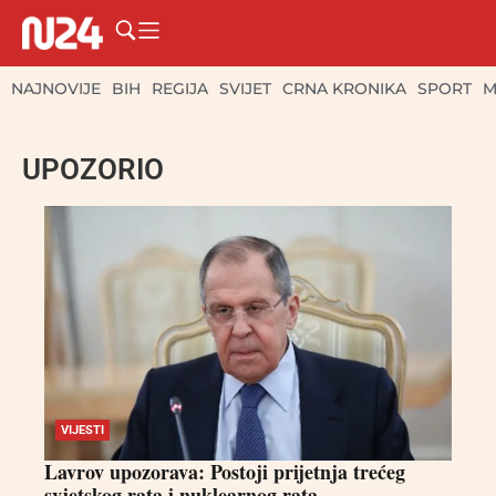
NAJNOVIJE
BIH
REGIJA
SVIJET
CRNA KRONIKA
SPORT
M
UPOZORIO
VIJESTI
Lavrov upozorava: Postoji prijetnja trećeg
svjetskog rata i nuklearnog rata