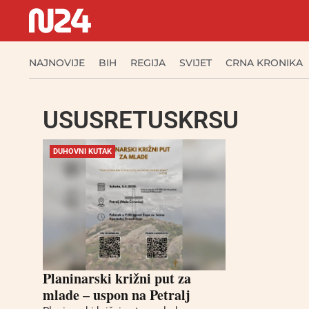
NAJNOVIJE
BIH
REGIJA
SVIJET
CRNA KRONIKA
USUSRETUSKRSU
DUHOVNI KUTAK
Planinarski križni put za
mlade – uspon na Petralj