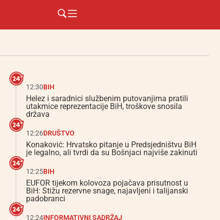
12:30
BIH
Helez i saradnici službenim putovanjima pratili
utakmice reprezentacije BiH, troškove snosila
država
12:26
DRUŠTVO
Konaković: Hrvatsko pitanje u Predsjedništvu BiH
je legalno, ali tvrdi da su Bošnjaci najviše zakinuti
12:25
BIH
EUFOR tijekom kolovoza pojačava prisutnost u
BiH: Stižu rezervne snage, najavljeni i talijanski
padobranci
12:24
INFORMATIVNI SADRŽAJ