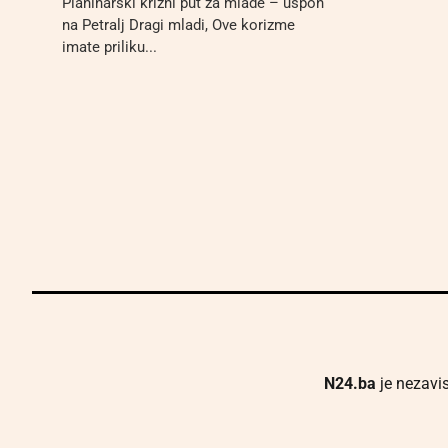
Planinarski križni put za mlade – uspon
na Petralj Dragi mladi, Ove korizme
imate priliku...
N24.ba
je nezavis