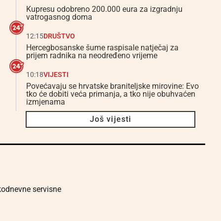
Kupresu odobreno 200.000 eura za izgradnju
vatrogasnog doma
12:15
DRUŠTVO
Hercegbosanske šume raspisale natječaj za
prijem radnika na neodređeno vrijeme
10:18
VIJESTI
Povećavaju se hrvatske braniteljske mirovine: Evo
tko će dobiti veća primanja, a tko nije obuhvaćen
izmjenama
Još vijesti
akodnevne servisne