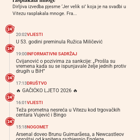
Dirljiva izvedba pjesme ‘Jer velik si’ koja je na svadbi u
Vitezu rasplakala mnoge. Fra...
20:02
VIJESTI
U 53. godini preminula Ružica Miličević
19:00
INFORMATIVNI SADRŽAJ
Cvijanović o pozivima za sankcije: „Prošla su
vremena kada su se ispunjavale želje jednih protiv
drugih u BiH“
17:13
DRUŠTVO
🔥 GAČIĆKO LJETO 2026 🔥
16:01
VIJESTI
Teža prometna nesreća u Vitezu kod trgovačkih
centara Vujević i Bingo
15:18
NOGOMET
Arsenal doveo Brunu Guimarãesa, a Newcastleov
oproštaj od kapitena razbjesnio Engleze