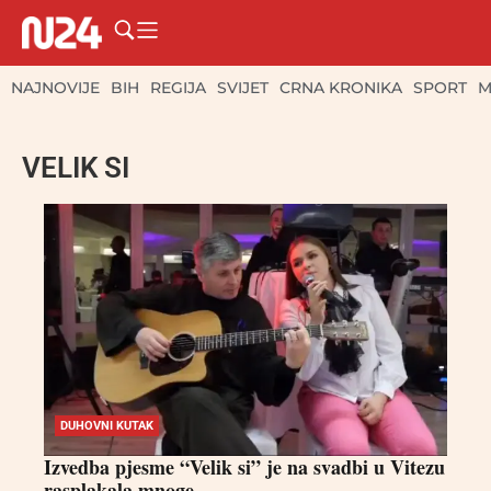
NAJNOVIJE
BIH
REGIJA
SVIJET
CRNA KRONIKA
SPORT
M
VELIK SI
DUHOVNI KUTAK
Izvedba pjesme “Velik si” je na svadbi u Vitezu
rasplakala mnoge