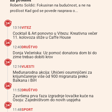
Roberto Soldić: Fokusiran na budućnost, a ne na
prošlost Kad god se povede rasprava o...
13:16
VITEZ
Cocktail & Art ponovno u Vitezu: Kreativna večer
11. kolovoza stiže u Caffe House
12:40
DRUŠTVO
Donja Večeriska: Uz pomoć donatora dom bi do
zime trebao dobiti krov
12:16
VIJESTI
Međunarodna akcija: Uhićeni osumnjičeni za
krijumčarenje više od 900 migranata preko
Balkana i BiH
11:52
DRUŠTVO
Završena prva faza izgradnje lovačke kuće na
Osoju: Zajedništvom do novih uspjeha
11:48
SPORT