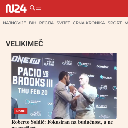
NAJNOVIJE
BIH
REGIJA
SVIJET
CRNA KRONIKA
SPORT
M
VELIKIMEČ
SPORT
Roberto Soldić: Fokusiran na budućnost, a ne
na prošlost