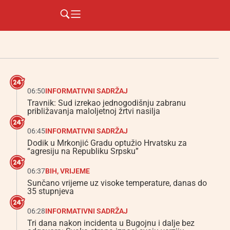
06:50
INFORMATIVNI SADRŽAJ
Travnik: Sud izrekao jednogodišnju zabranu
približavanja maloljetnoj žrtvi nasilja
06:45
INFORMATIVNI SADRŽAJ
Dodik u Mrkonjić Gradu optužio Hrvatsku za
“agresiju na Republiku Srpsku”
06:37
BIH
,
VRIJEME
Sunčano vrijeme uz visoke temperature, danas do
35 stupnjeva
06:28
INFORMATIVNI SADRŽAJ
Tri dana nakon incidenta u Bugojnu i dalje bez