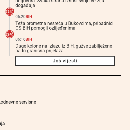
odgovora: Svaka strana iznosi svoju verziju
događaja
06:20
BIH
Teža prometna nesreća u Bukovcima, pripadnici
OS BiH pomogli ozlijeđenima
06:16
BIH
Duge kolone na izlazu iz BiH, gužve zabilježene
na tri granična prijelaza
Još vijesti
akodnevne servisne
nja