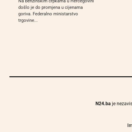
Na benzinskim crpkama u Hercegovini
došlo je do promjena u cijenama
goriva. Federalno ministarstvo
trgovine...
N24.ba
je nezavis
Im