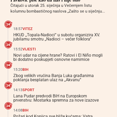
Čitajući u utorak 25. siječnja u Večernjem listu
kolumnu bombastičnog naslova „Zašto se u siječnju...
18:57
VITEZ
HKUD „Topala-Nadioci“ u subotu organizira XV.
jubilarnu smotru „Nadioci – večer folklora“
15:52
VIJESTI
Novi udar na cijene hrane? Ratovi i El Niño mogli
bi dodatno poskupjeti osnovne namirnice
15:20
BIH
Zbog velikih vrućina Banja Luka građanima
poklanja besplatan ulaz na „Akvanu“
14:13
SPORT
Lana Pudar predvodi BiH na Europskom
prvenstvu: Mostarka spremna za nove izazove
14:08
BIH
Požari kod Konjica sve bliže kućama: Vatra