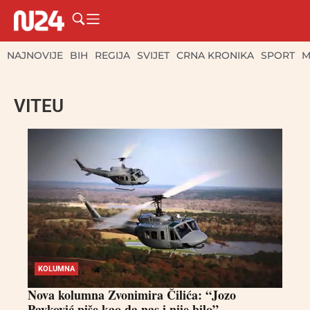
NAJNOVIJE
BIH
REGIJA
SVIJET
CRNA KRONIKA
SPORT
M
VITEU
KOLUMNA
Nova kolumna Zvonimira Čilića: “Jozo
Pavković piše kao da nas i nije bilo”